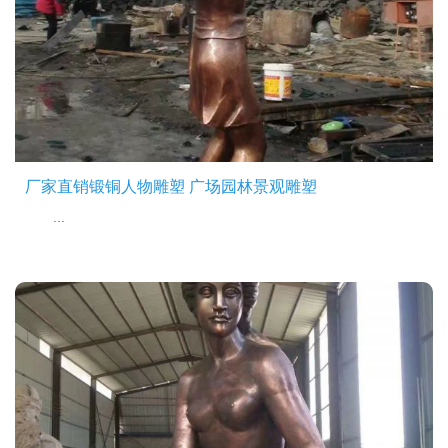
厂家直销锻铜人物雕塑 广场园林景观雕塑
...