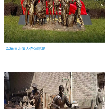
军民鱼水情人物铜雕塑
...