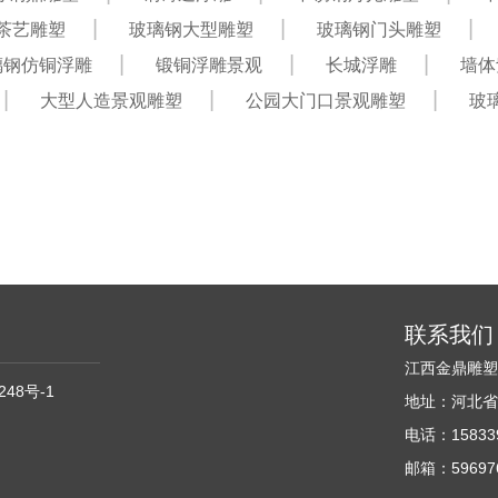
茶艺雕塑
玻璃钢大型雕塑
玻璃钢门头雕塑
璃钢仿铜浮雕
锻铜浮雕景观
长城浮雕
墙体
大型人造景观雕塑
公园大门口景观雕塑
玻
联系我们
江西金鼎雕
248号-1
地址：河北省
电话：158339
邮箱：596976