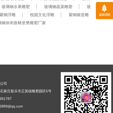
玻璃钢水果雕塑
玻璃钢蔬菜雕塑
玻
紫铜浮雕
校园文化浮雕
紫铜锻造雕
璃钢休闲座椅坐凳雕塑厂家
塑公司
石家庄新乐市正莫镇雕塑园区5号
51787
889@qq.com