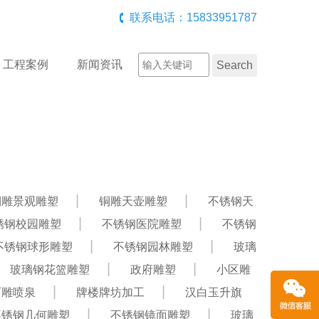
联系电话：15833951787
工程案例
新闻资讯
铜雕景观雕塑
铜雕天壶雕塑
不锈钢天
锈钢校园雕塑
不锈钢医院雕塑
不锈钢
不锈钢球形雕塑
不锈钢园林雕塑
玻璃
玻璃钢花篮雕塑
政府雕塑
小区雕
石雕喷泉
牌楼牌坊加工
汉白玉升旗
不锈钢几何雕塑
不锈钢镜面雕塑
玻璃