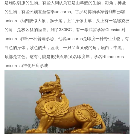
是难以驯服的生物。有些人则认为它是山羊般的生物，独角，神圣
的生物，有些民族甚至信奉unicorns。古罗马博物学家普利斯形容
unicorns为四肢似大象，狮子尾，上半身像山羊，头上有一黑螺旋纹
的角，是极凶猛的怪兽。到了380BC，有一希腊哲学家Ctessias对
unicorns作出一种普遍形态。他说unicorns是印度一种野生生物，有
白色的身体，紫色的头，蓝眼，一只又直又硬的角，底白，中黑，
顶部是红色。这有可能是把独角犀(又名印度犀，学名Rhinoceros
unicornis)神化后所形成。