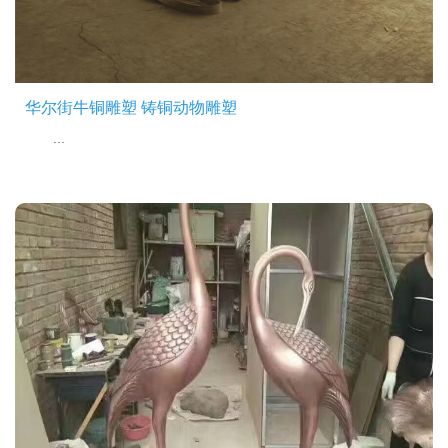
华尔街牛铜雕塑 铸铜动物雕塑
...